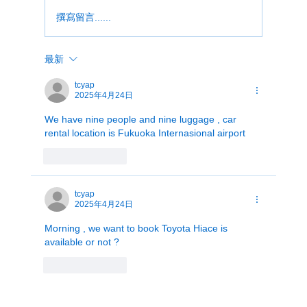
撰寫留言......
最新
福大郎租车行20240601正式营业
tcyap
2025年4月24日
We have nine people and nine luggage , car 
rental location is Fukuoka Internasional airport
按讚
回覆
tcyap
2025年4月24日
Morning , we want to book Toyota Hiace is 
available or not ?
按讚
回覆