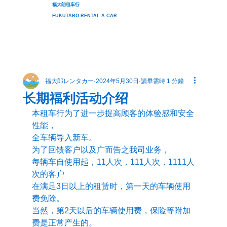
福大朗租车行
FUKUTARO RENTAL A CAR
福大郎レンタカー
2024年5月30日
讀畢需時 1 分鐘
长期福利活动介绍
本租车行为了进一步提高顾客的体验感和安全
性能，
全车辆导入新车。
为了回馈客户以及广而告之我司业务，
每辆车自使用起，11人次，111人次，1111人
次的客户
在满足3日以上的租赁时，第一天的车辆使用
费免除。
当然，第2天以后的车辆使用费，保险等附加
费是正常产生的。