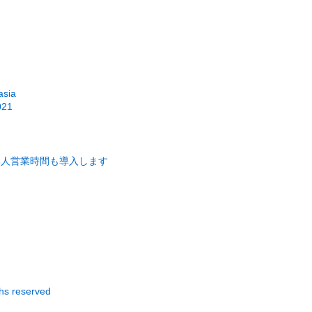
sia
021
無人営業時間も導入します
gths reserved