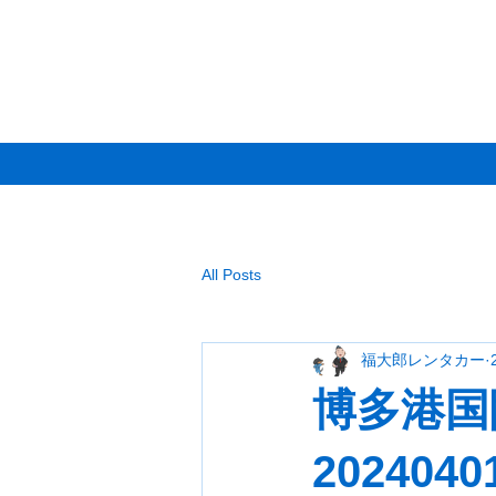
All Posts
福大郎レンタカー
博多港国
2024040