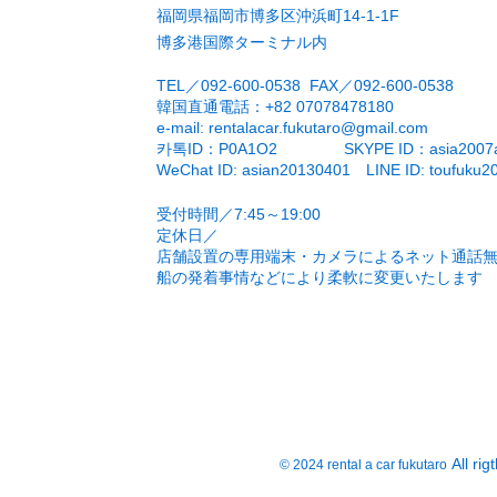
福岡県福岡市博多区沖浜町14-1-1F
博多港国際ターミナル内
TEL／092-600-0538 FAX／092-600-0538
​韓国直通電話：+82 07078478180
e-mail:
rentalacar.fukutaro@gmail.com
카톡ID：P0A1O2 SKYPE ID：asia2007a
WeChat ID: asian20130401 LINE ID: toufuku2
受付時間／7:45～19:00
定休日／
​店舗設置の専用端末・カメラによるネット通話
​船の発着事情などにより柔軟に変更いたします
All ri
© 2024 rental a car fukutaro