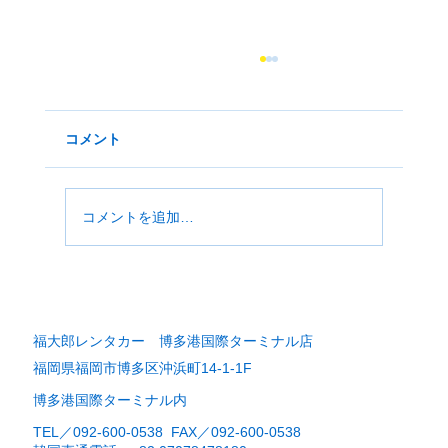
警視庁HP-外国の運転免許をお持ちの方
（引用）
https://www.npa.go.jp/policies/application/licens
コメント
e_renewal/have_DL_issed_another_country.ht
ml 抜粋： 日本において運転できる期間 1)日本
の免許証：有効期間内...
コメントを追加…
福大郎レンタカー 博多港国際ターミナル店
福岡県福岡市博多区沖浜町14-1-1F
博多港国際ターミナル内
TEL／092-600-0538 FAX／092-600-0538