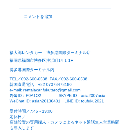
レッジにて 御店開きを行ないます。 応援団長
は門口水産 門口社長がなされます。
コメントを追加…
福大郎レンタカー 博多港国際ターミナル店
福岡県福岡市博多区沖浜町14-1-1F
博多港国際ターミナル内
TEL／092-600-0538 FAX／092-600-0538
​韓国直通電話：+82 07078478180
e-mail:
rentalacar.fukutaro@gmail.com
카톡ID：P0A1O2 SKYPE ID：asia2007asia
WeChat ID: asian20130401 LINE ID: toufuku2021
受付時間／7:45～19:00
定休日／
​店舗設置の専用端末・カメラによるネット通話
無人営業時間
も導入します