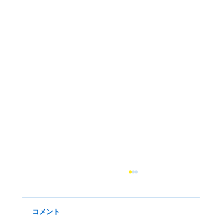
2024年6月1日より受付開始
6月3日（月）同じく博多港国際ターミナル３F
に位置する レストランウェディング ハーバビ
コメント